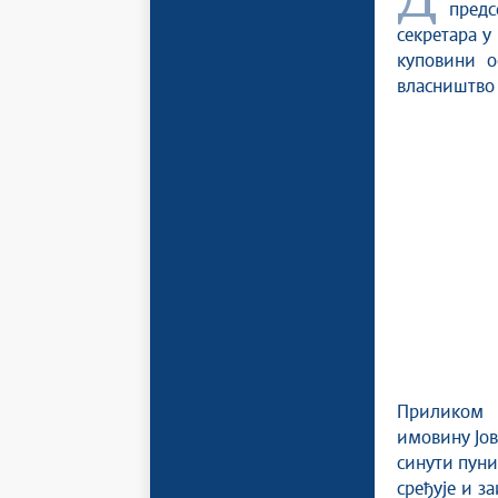
Директор Републичке дирекције за имовину Јован Воркапић и
предс
секретара у
куповини о
власништво
Приликом п
имовину Јов
синути пуним
сређује и з