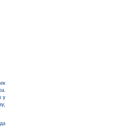
век
ра.
к у
у,
 да