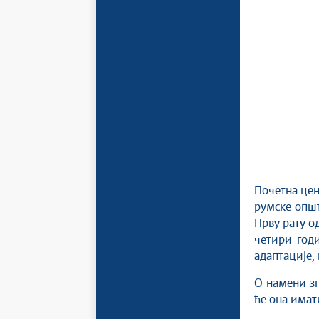
Почетна цена
румске општ
Прву рату о
четири год
адаптације, 
О намени зг
ће она имат