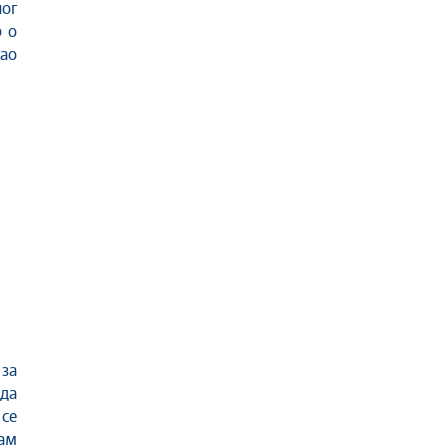
ог
р о
ао
за
ада
 се
сам