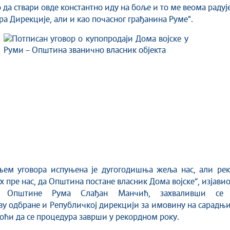
 да ствари овде константно иду на боље и то ме веома радуј
ра Дирекције, али и као почасног грађанина Руме".
њем уговора испуњена је дугогодишња жеља нас, али рек
 пре нас, да Општина постане власник Дома војске“, изјавио
ик Општине Рума Слађан Манчић, захваливши се
у одбране и Републичкој дирекцији за имовину на сарадњ
оћи да се процедура заврши у рекордном року.