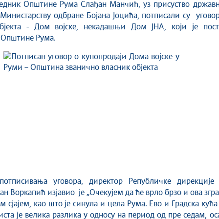
едник Општине Рума Слађан Манчић, уз присуство државн
 Министарству одбране Бојана Јоцића, потписали су угово
бјекта - Дом војске, некадашњи Дом ЈНА, који је пост
 Општине Рума.
отписивања уговора, директор Републичке дирекције 
ан Воркапић изјавио је „Очекујем да ће врло брзо и ова згр
 сјајем, као што је синула и цела Рума. Ево и Градска кућа
аиста је велика разлика у односу на период од пре седам, о