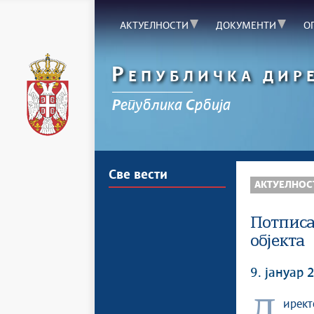
АКТУЕЛНОСТИ
ДОКУМЕНТИ
О
Р
ЕПУБЛИЧКА ДИР
Р
епублика
С
рбија
Све вести
АКТУЕЛНОС
Потписа
објекта
9. јануар 