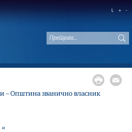
L
+
-
ми – Општина званично власник