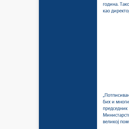
година. Тако
као директо
„Потписива
бих и многих
председн
Министарств
великој пом