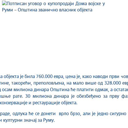
 објекта је била 760.000 евра, цена је, како наводи први чо
ине, такорећи, преполовљена, на мало више од 328.000 ев
д осам милиона динара Општина ће платити одмах, а остата
ишње рате. 30 милиона динара је обезбеђено за прву фаз
конзервације и рестаурације објекта.
раде, одлука ће се донети врло брзо, али је једно сигурно
и културни значај за Руму.